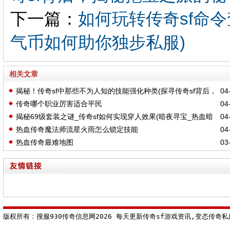
下一篇：
如何玩转传奇sf命令
气币如何助你独步私服)
相关文章
揭秘！传奇sf中那些不为人知的技能强化种类(探寻传奇sf背后，
04-
传奇哪个职业厉害适合平民
04-
揭秘挖宝之旅的秘密)
揭秘69级套装之谜_传奇sf如何实现穿人效果(暗夜寻宝_热血暗
04-
热血传奇魔法师流星火雨怎么锁定技能
04-
黑传奇sf里的宝藏之谜，你敢挑战吗)
热血传奇最难地图
03-
版权所有：搜服930传奇信息网2026 每天更新传奇sf游戏资讯,变态传